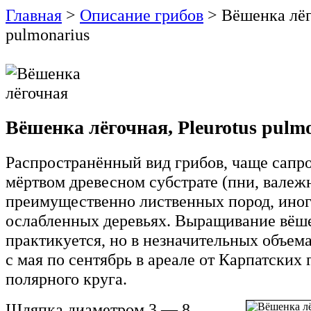
Главная
>
Описание грибов
> Вёшенка лёго
pulmonarius
Вёшенка лёгочная, Pleurotus pulm
Распространённый вид грибов, чаще сапро
мёртвом древесном субстрате (пни, валеж
преимущественно лиственных пород, иног
ослабленных деревьях. Выращивание вёш
практикуется, но в незначительных объем
с мая по сентябрь в ареале от Карпатских 
полярного круга.
Шляпка диаметром 3 — 8